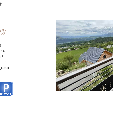
t.
ry
8 m²
 14
: 5
n : 3
gratuit
i