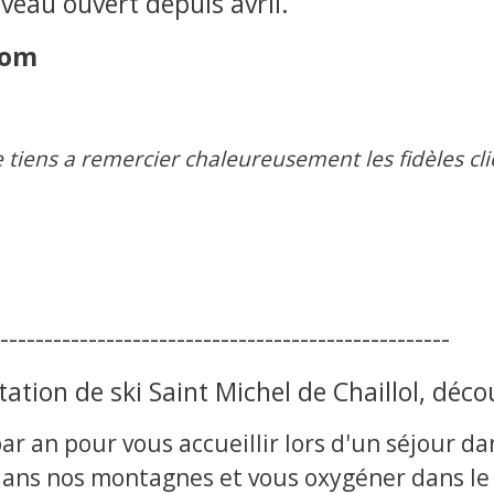
veau ouvert depuis avril.
com
t je tiens a remercier chaleureusement les fidèles c
---------------------------------------------------
tion de ski Saint Michel de Chaillol, décou
ar an pour vous accueillir lors d'un séjour d
dans nos montagnes et vous oxygéner dans le 